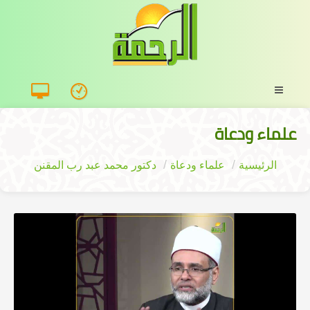
علماء ودعاة
الرئيسية
علماء ودعاة
دكتور محمد عبد رب المقنن