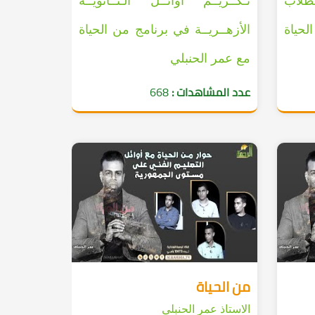
لطلاب
تـكــريــم أوائــل الـثــانويــة
لحياة
الأزهــريــة في برنامج من الحياة
مع عمر الحنبلي
عدد المشاهدات :
668
من الحياة
الاستاذ عمر الحنبلي