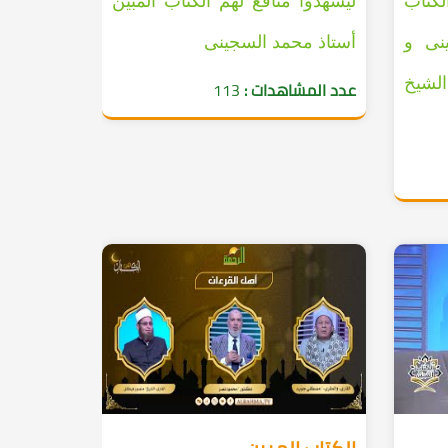
 منافع لهم ج 2 الكتاب
ليشهدوا منافع لهم الكتاب المبين
نى و
أستاذ محمد السجينى
الشيخ
عدد المشاهدات :
113