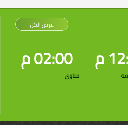
عرض الكل
1 م
02:00 م
عة
فتاوى