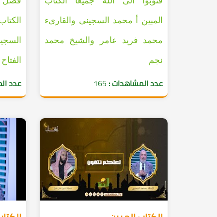
فتوبوا الى الله جميعاً الكتاب
فضل ال
المبين أ محمد السجينى والقارىء
الكتا
محمد فريد عامر والشيخ محمد
السجي
نجم
الفتاح
عدد المشاهدات :
165
عدد ال