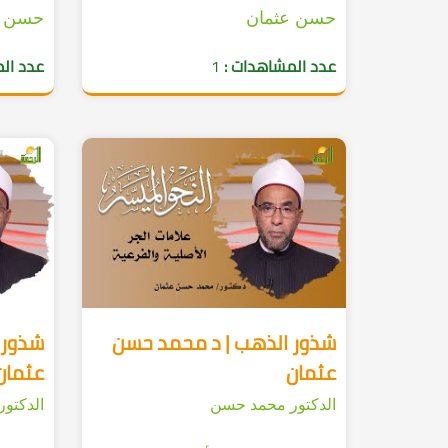
حسن عثمان
حسن ع
عدد المشاهدات :
1
عدد ال
شذور الذهب | د محمد حسن
شذور 
عثمان
عثمان
الدكتور محمد حسن
الدكتو