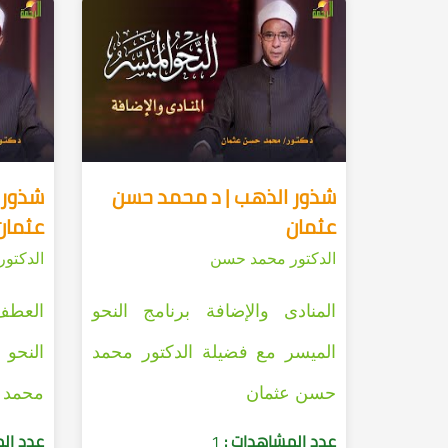
شذور الذهب | د محمد حسن
شذور 
عثمان
عثمان
الدكتور محمد حسن
الدكتو
المنادى والإضافة برنامج النحو
العطف 
الميسر مع فضيلة الدكتور محمد
النحو 
حسن عثمان
محمد 
عدد المشاهدات :
1
عدد ال